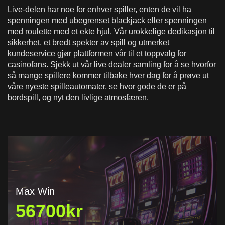
Live-delen har noe for enhver spiller, enten de vil ha
spenningen med ubegrenset blackjack eller spenningen
med roulette med et ekte hjul. Vår urokkelige dedikasjon til
sikkerhet, et bredt spekter av spill og utmerket
kundeservice gjør plattformen vår til et toppvalg for
casinofans. Sjekk ut vår live dealer samling for å se hvorfor
så mange spillere kommer tilbake hver dag for å prøve ut
våre nyeste spilleautomater, se hvor gode de er på
bordspill, og nyt den livlige atmosfæren.
Max Win
56700kr