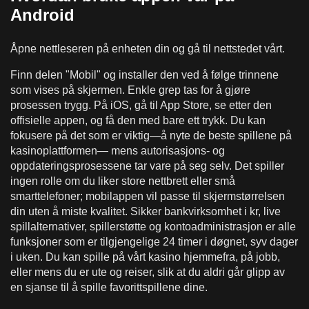
Android
Åpne nettleseren på enheten din og gå til nettstedet vårt.
Finn delen "Mobil" og installer den ved å følge trinnene
som vises på skjermen. Enkle grep tas for å gjøre
prosessen trygg. På iOS, gå til App Store, se etter den
offisielle appen, og få den med bare ett trykk. Du kan
fokusere på det som er viktig—å nyte de beste spillene på
kasinoplattformen— mens autorisasjons- og
oppdateringsprosessene tar vare på seg selv. Det spiller
ingen rolle om du liker store nettbrett eller små
smarttelefoner; mobilappen vil passe til skjermstørrelsen
din uten å miste kvalitet. Sikker bankvirksomhet i kr, live
spillalternativer, spillerstøtte og kontoadministrasjon er alle
funksjoner som er tilgjengelige 24 timer i døgnet, syv dager
i uken. Du kan spille på vårt kasino hjemmefra, på jobb,
eller mens du er ute og reiser, slik at du aldri går glipp av
en sjanse til å spille favorittspillene dine.