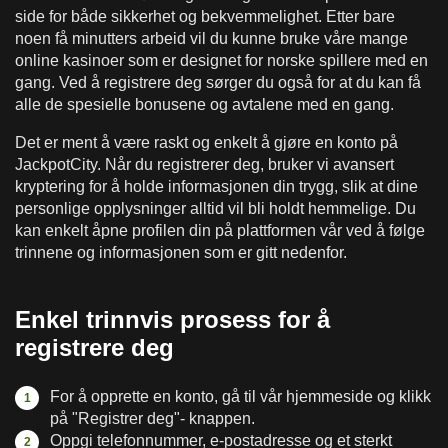
side for både sikkerhet og bekvemmelighet. Etter bare
noen få minutters arbeid vil du kunne bruke våre mange
online kasinoer som er designet for norske spillere med en
gang. Ved å registrere deg sørger du også for at du kan få
alle de spesielle bonusene og avtalene med en gang.
Det er ment å være raskt og enkelt å gjøre en konto på
JackpotCity. Når du registrerer deg, bruker vi avansert
kryptering for å holde informasjonen din trygg, slik at dine
personlige opplysninger alltid vil bli holdt hemmelige. Du
kan enkelt åpne profilen din på plattformen vår ved å følge
trinnene og informasjonen som er gitt nedenfor.
Enkel trinnvis prosess for å
registrere deg
For å opprette en konto, gå til vår hjemmeside og klikk
på "Registrer deg"- knappen.
Oppgi telefonnummer, e-postadresse og et sterkt