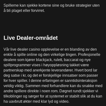
Spillerne kan sjekke kortene sine og bruke strategier uten
å bli plaget eller forvirret.
Live Dealer-området
Vår live dealer casino opplevelse er en blanding av den
enkle å spille online og den virkelige tingen. Profesjonelle
dealere som kjører blackjack, rulett, baccarat og nye
spillprogrammer vises i høyoppløsning takket være
partnerskap med anerkjente leverandører. Hvert bord lar
deg satse i kr, og det er forskjellige innsatser som passer
for hver spiller. I denne erfaringen er sanntidsinteraksjon
veldig viktig. Sammen med forhandlere kan du snakke med
andre spillere direkte i noen rom. Døgnet rundt sjekker vi
tilkoblinger og sørger for at systemet er stabilt slik at du kan
ha uavbrutt økter med klar lyd og video.