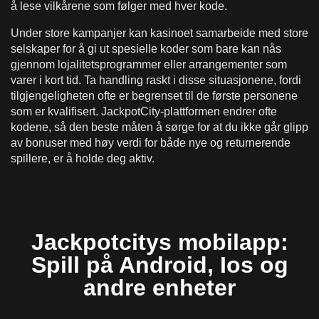
å lese vilkårene som følger med hver kode.
Under store kampanjer kan kasinoet samarbeide med store
selskaper for å gi ut spesielle koder som bare kan nås
gjennom lojalitetsprogrammer eller arrangementer som
varer i kort tid. Ta handling raskt i disse situasjonene, fordi
tilgjengeligheten ofte er begrenset til de første personene
som er kvalifisert. JackpotCity-plattformen endrer ofte
kodene, så den beste måten å sørge for at du ikke går glipp
av bonuser med høy verdi for både nye og returnerende
spillere, er å holde deg aktiv.
Jackpotcitys mobilapp:
Spill på Android, Ios og
andre enheter