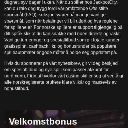
døgnet, syv dager i uken. Når du spiller hos JackpotCity,
kan du føle deg trygg fordi vår omfattende Ofte stilte
spørsmål (FAQ)- seksjon svarer på mange vanlige
spørsmål, som når betalinger vil bli utført og hva reglene
for spillene er. For norske spillere er support tilgjengelig på
ditt språk slik at du kan snakke med noen direkte og raskt.
Vanlige turneringer og spesialtilbud som gir lojale kunder
gratisspinn, cashback i kr, og bonusrunder på populære
spilleautomater er gode måter å holde seg oppdatert på.
Hvis du abonnerer på vårt nyhetsbrev, gir vi deg beskjed
om spesialtilbud og nye spill som passer akkurat for
nordmenn. Finn ut hvorfor vårt casino skiller seg ut ved å gi
alle norskregistrerte brukere klare vilkår og massevis av
bonustilbud.
Velkomstbonus