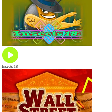
Insects 18