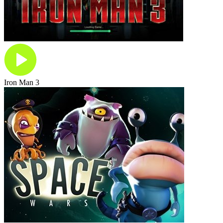
Iron Man 3