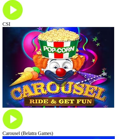
CSI
Carousel (Belatra Games)