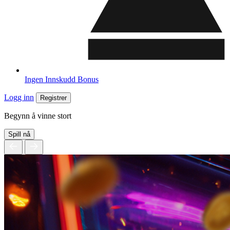
Ingen Innskudd Bonus
Logg inn
Registrer
Begynn å vinne stort
Spill nå