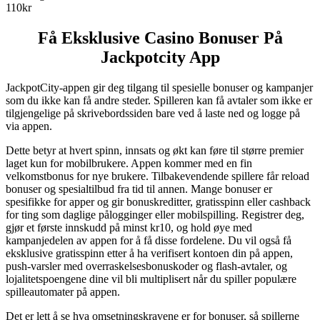
som du ikke kan få andre steder. Spilleren kan få avtaler som ikke er
tilgjengelige på skrivebordssiden bare ved å laste ned og logge på
via appen.
Dette betyr at hvert spinn, innsats og økt kan føre til større premier
laget kun for mobilbrukere. Appen kommer med en fin
velkomstbonus for nye brukere. Tilbakevendende spillere får reload
bonuser og spesialtilbud fra tid til annen. Mange bonuser er
spesifikke for apper og gir bonuskreditter, gratisspinn eller cashback
for ting som daglige pålogginger eller mobilspilling. Registrer deg,
gjør et første innskudd på minst kr10, og hold øye med
kampanjedelen av appen for å få disse fordelene. Du vil også få
eksklusive gratisspinn etter å ha verifisert kontoen din på appen,
push-varsler med overraskelsesbonuskoder og flash-avtaler, og
lojalitetspoengene dine vil bli multiplisert når du spiller populære
spilleautomater på appen.
Det er lett å se hva omsetningskravene er for bonuser, så spillerne
vet alltid hva de må gjøre for å få gevinstene sine. JackpotCity-
appen gjør hvert spill morsommere ved å automatisk varsle deg og la
deg kreve gevinstene dine.
Hent din eksklusive appbonus
Registrer deg for Jackpotcity Casino App