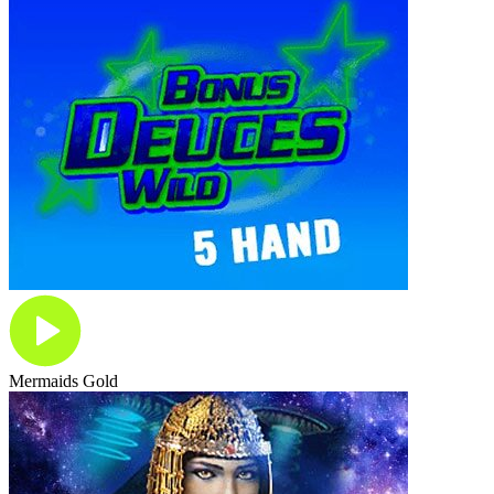
Mermaids Gold