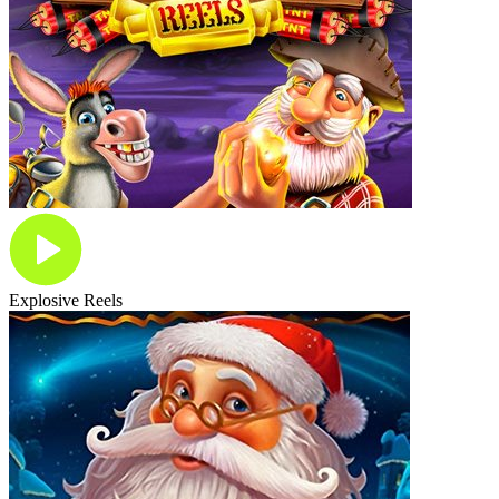
Explosive Reels