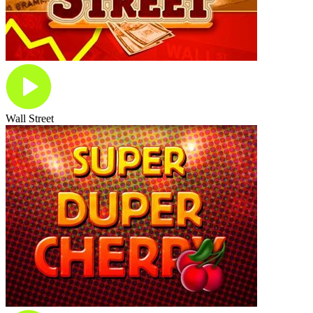
Wall Street