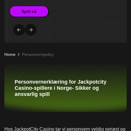
Spill nå
Home
Personvernpolicy
Personvernerklæring for Jackpotcity
Casino-spillere i Norge- Sikker og
ansvarlig spill
Hos JackpotCity Casino tar vi personvern veldig seriøst og