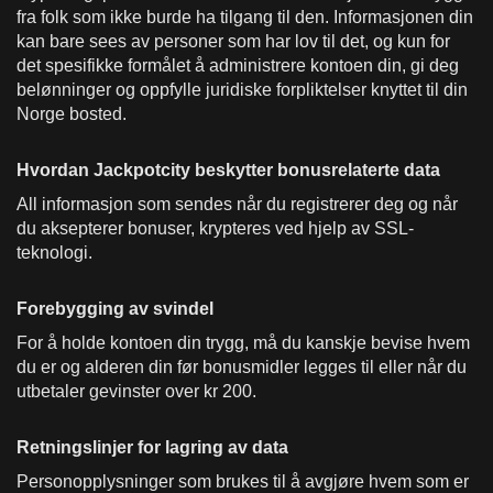
fra folk som ikke burde ha tilgang til den. Informasjonen din
kan bare sees av personer som har lov til det, og kun for
det spesifikke formålet å administrere kontoen din, gi deg
belønninger og oppfylle juridiske forpliktelser knyttet til din
Norge bosted.
Hvordan Jackpotcity beskytter bonusrelaterte data
All informasjon som sendes når du registrerer deg og når
du aksepterer bonuser, krypteres ved hjelp av SSL-
teknologi.
Forebygging av svindel
For å holde kontoen din trygg, må du kanskje bevise hvem
du er og alderen din før bonusmidler legges til eller når du
utbetaler gevinster over kr 200.
Retningslinjer for lagring av data
Personopplysninger som brukes til å avgjøre hvem som er