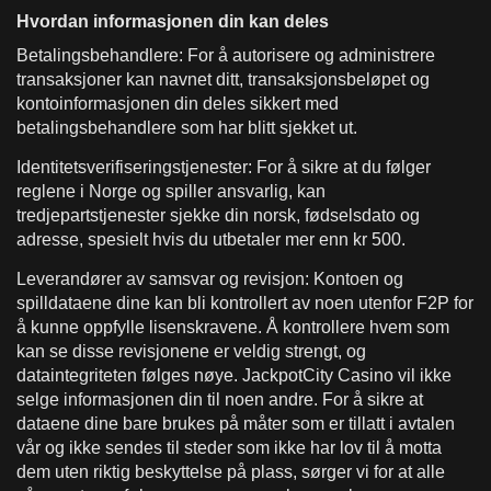
Hvordan informasjonen din kan deles
Betalingsbehandlere: For å autorisere og administrere
transaksjoner kan navnet ditt, transaksjonsbeløpet og
kontoinformasjonen din deles sikkert med
betalingsbehandlere som har blitt sjekket ut.
Identitetsverifiseringstjenester: For å sikre at du følger
reglene i Norge og spiller ansvarlig, kan
tredjepartstjenester sjekke din norsk, fødselsdato og
adresse, spesielt hvis du utbetaler mer enn kr 500.
Leverandører av samsvar og revisjon: Kontoen og
spilldataene dine kan bli kontrollert av noen utenfor F2P for
å kunne oppfylle lisenskravene. Å kontrollere hvem som
kan se disse revisjonene er veldig strengt, og
dataintegriteten følges nøye. JackpotCity Casino vil ikke
selge informasjonen din til noen andre. For å sikre at
dataene dine bare brukes på måter som er tillatt i avtalen
vår og ikke sendes til steder som ikke har lov til å motta
dem uten riktig beskyttelse på plass, sørger vi for at alle