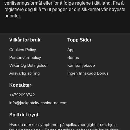
verifiseringsformål eller for å følge reglene i ditt land. Fra å
registrere deg til å ta ut penger, er din sikkerhet vår høyeste
prioritet.
Vilkår for bruk
Topp Sider
Cookies Policy
App
Personvernpolicy
Bonus
Vilkår Og Betingelser
Kampanjekode
Ansvarlig spilling
Ingen Innskudd Bonus
Kontakter
+4792098742
info@jackpotcity-casino-no.com
Spill det trygt
Hvis du merker symptomer på spilleavhengighet, søk hjelp