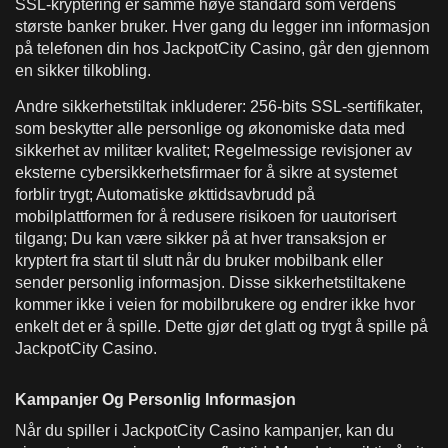
SSL-kryptering er samme høye standard som verdens
største banker bruker. Hver gang du legger inn informasjon
på telefonen din hos JackpotCity Casino, går den gjennom
en sikker tilkobling.
Andre sikkerhetstiltak inkluderer: 256-bits SSL-sertifikater,
som beskytter alle personlige og økonomiske data med
sikkerhet av militær kvalitet; Regelmessige revisjoner av
eksterne cybersikkerhetsfirmaer for å sikre at systemet
forblir trygt; Automatiske økttidsavbrudd på
mobilplattformen for å redusere risikoen for uautorisert
tilgang; Du kan være sikker på at hver transaksjon er
kryptert fra start til slutt når du bruker mobilbank eller
sender personlig informasjon. Disse sikkerhetstiltakene
kommer ikke i veien for mobilbrukere og endrer ikke hvor
enkelt det er å spille. Dette gjør det glatt og trygt å spille på
JackpotCity Casino.
Kampanjer Og Personlig Informasjon
Når du spiller i JackpotCity Casino kampanjer, kan du