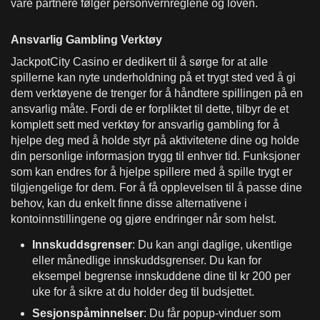
våre partnere følger personvernreglene og loven.
Ansvarlig Gambling Verktøy
JackpotCity Casino er dedikert til å sørge for at alle
spillerne kan nyte underholdning på et trygt sted ved å gi
dem verktøyene de trenger for å håndtere spillingen på en
ansvarlig måte. Fordi de er forpliktet til dette, tilbyr de et
komplett sett med verktøy for ansvarlig gambling for å
hjelpe deg med å holde styr på aktivitetene dine og holde
din personlige informasjon trygg til enhver tid. Funksjoner
som kan endres for å hjelpe spillere med å spille trygt er
tilgjengelige for dem. For å få opplevelsen til å passe dine
behov, kan du enkelt finne disse alternativene i
kontoinnstillingene og gjøre endringer når som helst.
Innskuddsgrenser
: Du kan angi daglige, ukentlige
eller månedlige innskuddsgrenser. Du kan for
eksempel begrense innskuddene dine til kr 200 per
uke for å sikre at du holder deg til budsjettet.
Sesjonspåminnelser
: Du får popup-vinduer som