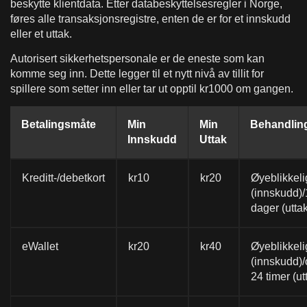
beskytte klientdata. Etter databeskyttelsesregler i Norge,
føres alle transaksjonsregistre, enten de er for et innskudd
eller et uttak.
Autorisert sikkerhetspersonale er de eneste som kan
komme seg inn. Dette legger til et nytt nivå av tillit for
spillere som setter inn eller tar ut opptil kr1000 om gangen.
Betalingsmåte
Min
Min
Behandling
Innskudd
Uttak
Kreditt-/debetkort
kr10
kr20
Øyeblikkeli
(innskudd)/
dager (utta
eWallet
kr20
kr40
Øyeblikkeli
(innskudd)/
24 timer (ut