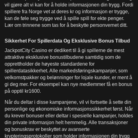
vil gjøre alt vi kan for å holde informasjonen din trygg. Fordi
spillere fra Norge vet at deres kr og informasjon er trygge,
kan de føle seg trygge ved å spille spill for ekte penger.
Lær om trinnene som tas for å beskytte personvernet ditt.
Sikkerhet For Spillerdata Og Eksklusive Bonus Tilbud
JackpotCity Casino er dedikert til å gi spillerne de mest
attraktive eksklusive bonustilbudene samtidig som de
opprettholder de høyeste standardene for
spillerdatasikkerhet. Alle markedsføringskampanjer, som
velkomstpakker og belønninger for lojale kunder, er ment å
gi deg mer. For eksempel kan nye medlemmer få en bonus
på opptil kr1600.
Når du deltar i disse kampanjene, vil vi fortsette å sette din
personlige og økonomiske informasjonssikkerhet først. Når
du krever bonuser eller deltar i spesielle kampanjer, holdes
din private informasjon helt hemmelig. Alle transaksjoner
og bonuskrav er beskyttet av avanserte
krypteringsprotokoller som holder informasjonen din trygg