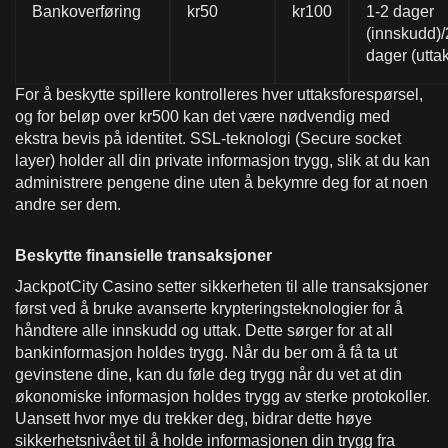
Bankoverføring
kr50
kr100
1-2 dager
(innskudd)/
dager (utta
For å beskytte spillere kontrolleres hver uttaksforespørsel,
og for beløp over kr500 kan det være nødvendig med
ekstra bevis på identitet. SSL-teknologi (Secure socket
layer) holder all din private informasjon trygg, slik at du kan
administrere pengene dine uten å bekymre deg for at noen
andre ser dem.
Beskytte finansielle transaksjoner
JackpotCity Casino setter sikkerheten til alle transaksjoner
først ved å bruke avanserte krypteringsteknologier for å
håndtere alle innskudd og uttak. Dette sørger for at all
bankinformasjon holdes trygg. Når du ber om å få ta ut
gevinstene dine, kan du føle deg trygg når du vet at din
økonomiske informasjon holdes trygg av sterke protokoller.
Uansett hvor mye du trekker deg, bidrar dette høye
sikkerhetsnivået til å holde informasjonen din trygg fra