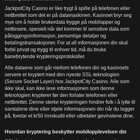
JackpotCity Casino er like trygt å spille på telefonen eller
nettbrettet som det er på datamaskinen. Kasinoet bryr seg
mye om å holde brukerdata trygge på mobilapper og
nettlesere, spesielt når det kommer til sensitive data som
påloggingsinformasjon, personlige detaljer og
betalingstransaksjoner. For at all informasjonen din skal
forbli privat og trygg til enhver tid, må du bruke
banebrytende krypteringsprotokoller.
Alle dataene som går mellom telefonen din og kasinoets
servere er kryptert med den nyeste SSL-teknologien
(Secure Socket Layer) hos JackpotCity Casino. Alle som
ikke skal, kan ikke lese informasjonen som denne
teknologien krypterer før den forlater telefonen eller
nettbrettet. Denne sterke krypteringen hindrer folk i å lytte til
samtalene dine eller stjele informasjonen din når du logger
på, foretar et kr50 innskudd eller utbetaler gevinstene dine.
Hvordan kryptering beskytter mobilopplevelsen din