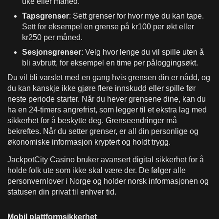
uke eller måned.
Tapsgrenser
: Sett grenser for hvor mye du kan tape.
Sett for eksempel en grense på kr100 per økt eller
kr250 per måned.
Sesjonsgrenser
: Velg hvor lenge du vil spille uten å
bli avbrutt, for eksempel en time per påloggingsøkt.
Du vil bli varslet med en gang hvis grensen din er nådd, og
du kan kanskje ikke gjøre flere innskudd eller spille før
neste periode starter. Når du hever grensene dine, kan du
ha en 24-timers angrefrist, som legger til et ekstra lag med
sikkerhet for å beskytte deg. Grenseendringer må
bekreftes. Når du setter grenser, er all din personlige og
økonomiske informasjon kryptert og holdt trygg.
JackpotCity Casino bruker avansert digital sikkerhet for å
holde folk ute som ikke skal være der. De følger alle
personvernlover i Norge og holder norsk informasjonen og
statusen din privat til enhver tid.
Mobil plattformsikkerhet