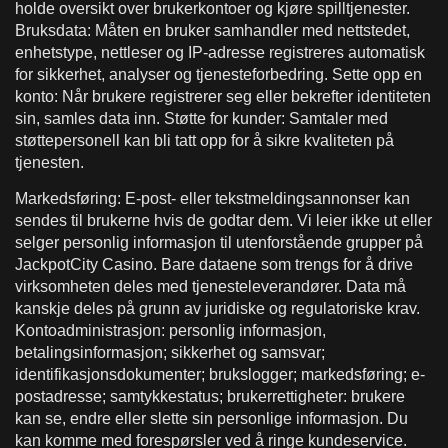
holde oversikt over brukerkontoer og kjøre spilltjenester.
Bruksdata: Måten en bruker samhandler med nettstedet,
enhetstype, nettleser og IP-adresse registreres automatisk
for sikkerhet, analyser og tjenesteforbedring. Sette opp en
konto: Når brukere registrerer seg eller bekrefter identiteten
sin, samles data inn. Støtte for kunder: Samtaler med
støttepersonell kan bli tatt opp for å sikre kvaliteten på
tjenesten.
Markedsføring: E-post- eller tekstmeldingsannonser kan
sendes til brukerne hvis de godtar dem. Vi leier ikke ut eller
selger personlig informasjon til utenforstående grupper på
JackpotCity Casino. Bare dataene som trengs for å drive
virksomheten deles med tjenesteleverandører. Data må
kanskje deles på grunn av juridiske og regulatoriske krav.
Kontoadministrasjon: personlig informasjon,
betalingsinformasjon; sikkerhet og samsvar;
identifikasjonsdokumenter; brukslogger; markedsføring; e-
postadresse; samtykkestatus; brukerrettigheter: brukere
kan se, endre eller slette sin personlige informasjon. Du
kan komme med forespørsler ved å ringe kundeservice.